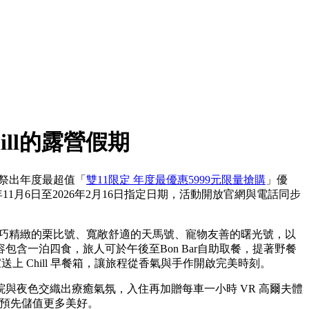
ill的露營假期
，祭出年度最超值「
雙11限定 年度最優惠5999元限量搶購
」優
年11月6日至2026年2月16日指定日期，活動開放官網與電話同步
小巧精緻的栗比號、寬敞舒適的天馬號、寵物友善的曙光號，以
含一泊四食，旅人可於午後至Bon Bar自助取餐，提著野餐
 Chill 早餐箱，讓旅程從香氣與手作開啟完美時刻。
與夜色交織出療癒氣氛，入住再加贈每車一小時 VR 高爾夫體
程預先儲值更多美好。