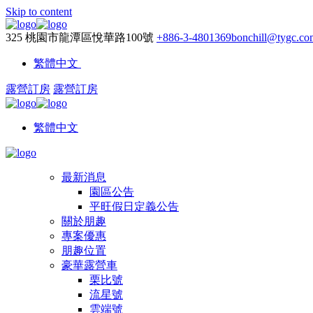
Skip to content
325 桃園市龍潭區悅華路100號
+886-3-4801369
bonchill@tygc.co
繁體中文
露營訂房
露營訂房
繁體中文
最新消息
園區公告
平旺假日定義公告
關於朋趣
專案優惠
朋趣位置
豪華露營車
栗比號
流星號
雲端號