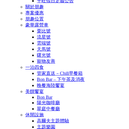
平旺假日定義公告
關於朋趣
專案優惠
朋趣位置
豪華露營車
栗比號
流星號
雲端號
天馬號
曙光號
寵物友善
一泊四食
管家直送－Chill早餐箱
Bon Bar – 下午茶及消夜
晚餐海陸饗宴
美饌饗宴
Bon Bar
陽光咖啡廳
翠庭中餐廳
休閒設施
高爾夫主題體驗
主題樂園