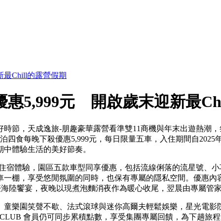
最Chill的露營假期
惠5,999元 開啟歲末迎新最Ch
好時節，天成逸旅-朋趣豪華露營看準雙11商機與年末出遊熱潮
一泊四食每晚下殺優惠5,999元，每日限量五車，入住期間自2025
期中體驗生活的美好節奏。
的住宿體驗，園區五款車型同享優惠，包括流線俐落的流星號、
一棚，享受悠閒氛圍的同時，也保有專屬的隱私空間。優惠內容包
啖海陸饗宴，夜晚以現煮泡麵消夜作為暖心收尾，翌晨由專屬管家送上
童樂園笑聲不歇、法式滾球與迷你高爾夫輕鬆娛樂，星光電影院
s CLUB 會員仍可同步累積點數，享受集團專屬回饋，為下趟旅