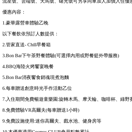
流星號、雲端號、天馬號、曙光號可另享同車加人加價入住優
優惠內容：
1.豪華露營車體驗乙晚
以下餐飲依預訂人數提供：
2.管家直送- Chill早餐箱
3.Bon Bar下午茶野餐體驗(可選擇內用或野餐籃外帶服務)
4.BBQ海陸火烤饗宴晚餐
5.Bon Bar消夜饗食銷魂現煮泡麵
6.每車贈送創意時光手作活動乙位
7.入住期間免費暢遊童樂園:旋轉木馬、摩天輪、咖啡杯、綠野
8.免費體驗VR高爾夫(每車贈送1小時)
9.免費設施使用:迷你高爾夫、戲水池、健身房等
10.本優惠適用Cosmos CLUB會員點數累計