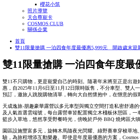
櫻花小筑
照片導覽
天合尊寵卡
COSMOS CLUB
關係企業
首頁
雙11限量搶購 一泊四食年度最優惠5,999元 開啟歲末迎新
雙11限量搶購 一泊四食年度最優
雙11不只購物，更是寵愛自己的時刻。隨著年末將至正是出遊
惠，自2025年11月6日至11月12日限時販售，不分車型、雙人
預訂，邀旅人跳脫購物清單，轉向大自然懷抱中，在愜意的假
天成逸旅-朋趣豪華露營以多元車型與獨立空間打造私密舒適
及人氣首選雲端號，每台露營車皆配置獨立木棧板休憩區，一車
籃步入草地，悠然享受野餐時光，傍晚於戶外 BBQ 燒烤區大
園區設施豐富多元，旋轉木馬隨夜光閃耀、綠野賽車穿梭草地、
驗，為旅程增添互動樂趣。即使是年度最優惠的方案，Cosmo