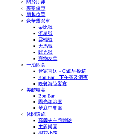
關於朋趣
專案優惠
朋趣位置
豪華露營車
栗比號
流星號
雲端號
天馬號
曙光號
寵物友善
一泊四食
管家直送－Chill早餐箱
Bon Bar – 下午茶及消夜
晚餐海陸饗宴
美饌饗宴
Bon Bar
陽光咖啡廳
翠庭中餐廳
休閒設施
高爾夫主題體驗
主題樂園
櫻花小筑