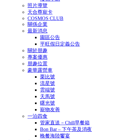
照片導覽
天合尊寵卡
COSMOS CLUB
關係企業
最新消息
園區公告
平旺假日定義公告
關於朋趣
專案優惠
朋趣位置
豪華露營車
栗比號
流星號
雲端號
天馬號
曙光號
寵物友善
一泊四食
管家直送－Chill早餐箱
Bon Bar – 下午茶及消夜
晚餐海陸饗宴