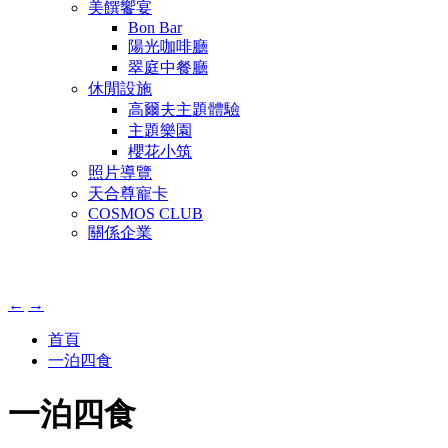
美饌饗宴
Bon Bar
陽光咖啡廳
翠庭中餐廳
休閒設施
高爾夫主題體驗
主題樂園
櫻花小筑
照片導覽
天合尊寵卡
COSMOS CLUB
關係企業
←
→
首頁
一泊四食
一泊四食