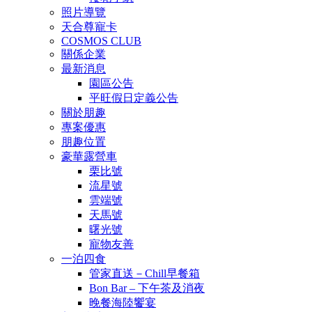
照片導覽
天合尊寵卡
COSMOS CLUB
關係企業
最新消息
園區公告
平旺假日定義公告
關於朋趣
專案優惠
朋趣位置
豪華露營車
栗比號
流星號
雲端號
天馬號
曙光號
寵物友善
一泊四食
管家直送－Chill早餐箱
Bon Bar – 下午茶及消夜
晚餐海陸饗宴