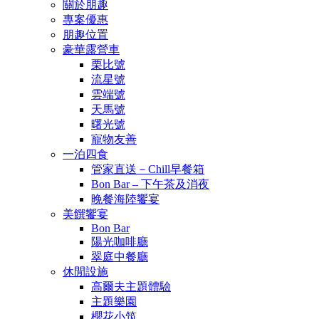
關於朋趣
專案優惠
朋趣位置
豪華露營車
栗比號
流星號
雲端號
天馬號
曙光號
寵物友善
一泊四食
管家直送－Chill早餐箱
Bon Bar – 下午茶及消夜
晚餐海陸饗宴
美饌饗宴
Bon Bar
陽光咖啡廳
翠庭中餐廳
休閒設施
高爾夫主題體驗
主題樂園
櫻花小筑