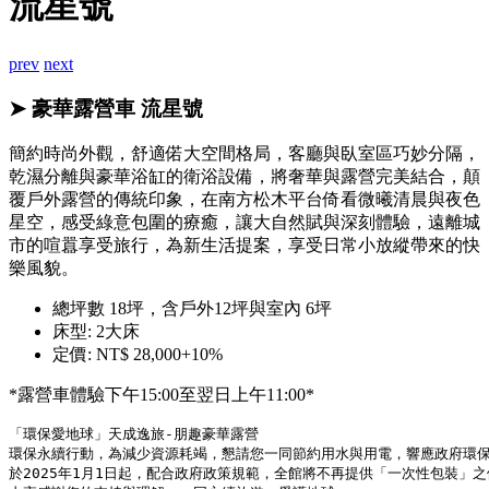
流星號
prev
next
➤ 豪華露營車 流星號
簡約時尚外觀，舒適偌大空間格局，客廳與臥室區巧妙分隔，
乾濕分離與豪華浴缸的衛浴設備，將奢華與露營完美結合，顛
覆戶外露營的傳統印象，在南方松木平台倚看微曦清晨與夜色
星空，感受綠意包圍的療癒，讓大自然賦與深刻體驗，遠離城
市的喧囂享受旅行，為新生活提案，享受日常小放縱帶來的快
樂風貌。
總坪數 18坪，含戶外12坪與室內 6坪
床型: 2大床
定價: NT$ 28,000+10%
*露營車體驗下午15:00至翌日上午11:00*
「環保愛地球」天成逸旅-朋趣豪華露營

環保永續行動，為減少資源耗竭，懇請您一同節約用水與用電，響應政府環保
於2025年1月1日起，配合政府政策規範，全館將不再提供「一次性包裝」之