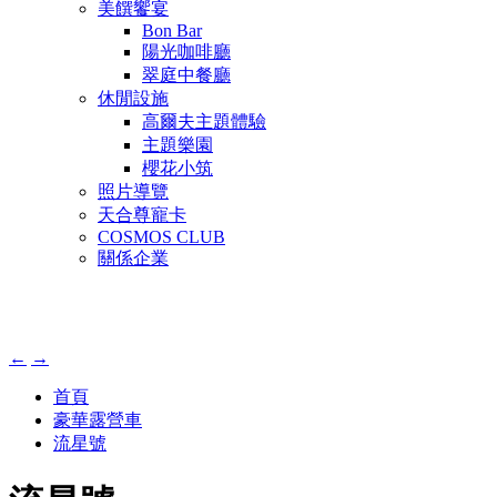
美饌饗宴
Bon Bar
陽光咖啡廳
翠庭中餐廳
休閒設施
高爾夫主題體驗
主題樂園
櫻花小筑
照片導覽
天合尊寵卡
COSMOS CLUB
關係企業
←
→
首頁
豪華露營車
流星號