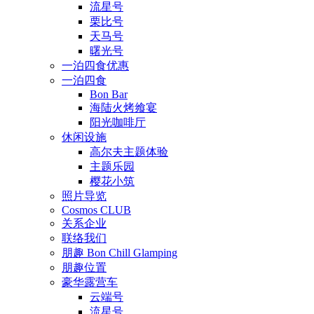
流星号
栗比号
天马号
曙光号
一泊四食优惠
一泊四食
Bon Bar
海陆火烤飨宴
阳光咖啡厅
休闲设施
高尔夫主题体验
主题乐园
樱花小筑
照片导览
Cosmos CLUB
关系企业
联络我们
朋趣 Bon Chill Glamping
朋趣位置
豪华露营车
云端号
流星号