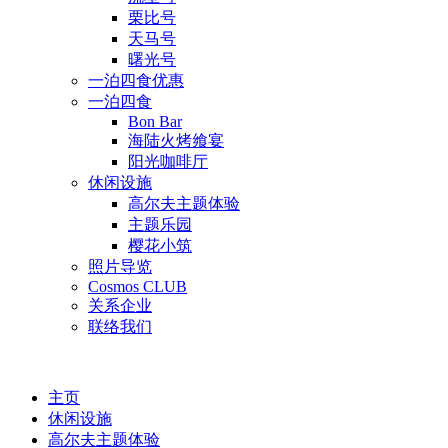
栗比号
天马号
曙光号
一泊四食优惠
一泊四食
Bon Bar
海陆火烤飨宴
阳光咖啡厅
休闲设施
高尔夫主题体验
主题乐园
樱花小筑
照片导览
Cosmos CLUB
关系企业
联络我们
主页
休闲设施
高尔夫主题体验