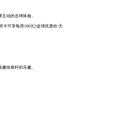
球互动的击球体验。
卡可享每房100元3盒球优惠价/天
验趣味推杆的乐趣。