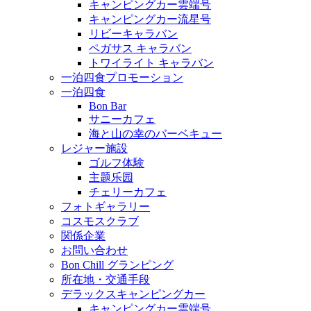
キャンピングカー雲端号
キャンピングカー流星号
リビーキャラバン
ペガサス キャラバン
トワイライト キャラバン
一泊四食プロモーション
一泊四食
Bon Bar
サニーカフェ
海と山の幸のバーベキュー
レジャー施設
ゴルフ体験
主题乐园
チェリーカフェ
フォトギャラリー
コスモスクラブ
関係企業
お問い合わせ
Bon Chill グランピング
所在地・交通手段
デラックスキャンピングカー
キャンピングカー雲端号