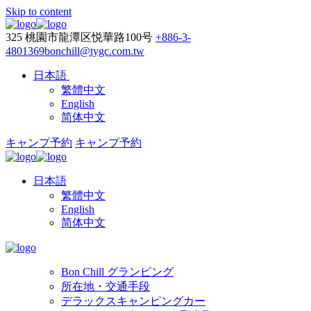
Skip to content
325 桃園市龍潭区悦華路100号
+886-3-
4801369
bonchill@tygc.com.tw
日本語
繁體中文
English
简体中文
キャンプ予約
キャンプ予約
日本語
繁體中文
English
简体中文
Bon Chill グランピング
所在地・交通手段
デラックスキャンピングカー